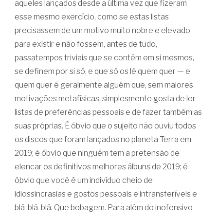
aqueles lançados desde a última vez que fizeram
esse mesmo exercício, como se estas listas
precisassem de um motivo muito nobre e elevado
para existir e não fossem, antes de tudo,
passatempos triviais que se contém em si mesmos,
se definem por si só, e que só os lê quem quer — e
quem quer é geralmente alguém que, sem maiores
motivações metafísicas, simplesmente gosta de ler
listas de preferências pessoais e de fazer também as
suas próprias. É óbvio que o sujeito não ouviu todos
os discos que foram lançados no planeta Terra em
2019; é óbvio que ninguém tem a pretensão de
elencar os definitivos melhores álbuns de 2019; é
óbvio que você é um indivíduo cheio de
idiossincrasias e gostos pessoais e intransferíveis e
blá-blá-blá. Que bobagem. Para além do inofensivo