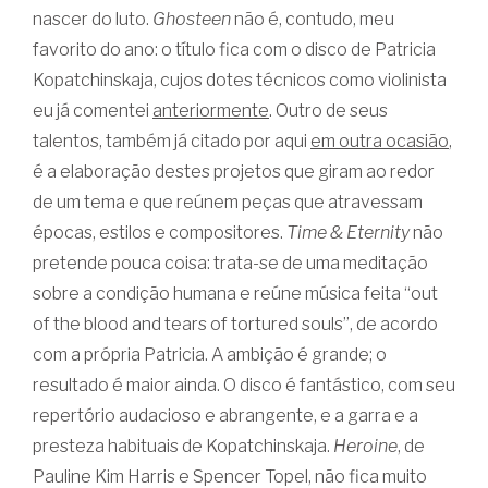
nascer do luto.
Ghosteen
não é, contudo, meu
favorito do ano: o título fica com o disco de Patricia
Kopatchinskaja, cujos dotes técnicos como violinista
eu já comentei
anteriormente
. Outro de seus
talentos, também já citado por aqui
em outra ocasião
,
é a elaboração destes projetos que giram ao redor
de um tema e que reúnem peças que atravessam
épocas, estilos e compositores.
Time & Eternity
não
pretende pouca coisa: trata-se de uma meditação
sobre a condição humana e reúne música feita “out
of the blood and tears of tortured souls”, de acordo
com a própria Patricia. A ambição é grande; o
resultado é maior ainda. O disco é fantástico, com seu
repertório audacioso e abrangente, e a garra e a
presteza habituais de Kopatchinskaja.
Heroine
, de
Pauline Kim Harris e Spencer Topel, não fica muito