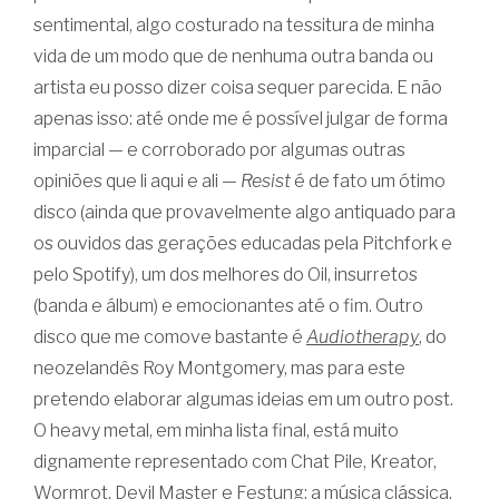
sentimental, algo costurado na tessitura de minha
vida de um modo que de nenhuma outra banda ou
artista eu posso dizer coisa sequer parecida. E não
apenas isso: até onde me é possível julgar de forma
imparcial — e corroborado por algumas outras
opiniões que li aqui e ali —
Resist
é de fato um ótimo
disco (ainda que provavelmente algo antiquado para
os ouvidos das gerações educadas pela Pitchfork e
pelo Spotify), um dos melhores do Oil, insurretos
(banda e álbum) e emocionantes até o fim. Outro
disco que me comove bastante é
Audiotherapy
, do
neozelandês Roy Montgomery, mas para este
pretendo elaborar algumas ideias em um outro post.
O heavy metal, em minha lista final, está muito
dignamente representado com Chat Pile, Kreator,
Wormrot, Devil Master e Festung; a música clássica,