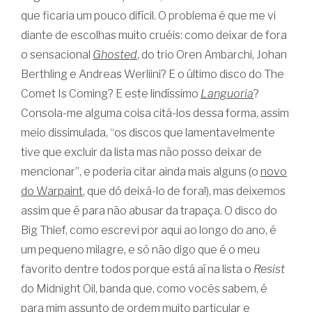
que ficaria um pouco difícil. O problema é que me vi
diante de escolhas muito cruéis: como deixar de fora
o sensacional
Ghosted
, do trio Oren Ambarchi, Johan
Berthling e Andreas Werliini? E o último disco do The
Comet Is Coming? E este lindíssimo
Languoria
?
Consola-me alguma coisa citá-los dessa forma, assim
meio dissimulada, “os discos que lamentavelmente
tive que excluir da lista mas não posso deixar de
mencionar”, e poderia citar ainda mais alguns (o
novo
do Warpaint
, que dó deixá-lo de fora!), mas deixemos
assim que é para não abusar da trapaça. O disco do
Big Thief, como escrevi por aqui ao longo do ano, é
um pequeno milagre, e só não digo que é o meu
favorito dentre todos porque está aí na lista o
Resist
do Midnight Oil, banda que, como vocês sabem, é
para mim assunto de ordem muito particular e