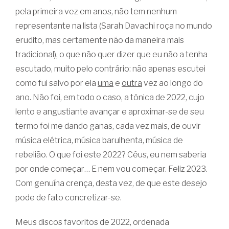
pela primeira vez em anos, não tem nenhum
representante na lista (Sarah Davachi roça no mundo
erudito, mas certamente não da maneira mais
tradicional), o que não quer dizer que eu não a tenha
escutado, muito pelo contrário: não apenas escutei
como fui salvo por ela
uma
e
outra
vez ao longo do
ano. Não foi, em todo o caso, a tônica de 2022, cujo
lento e angustiante avançar e aproximar-se de seu
termo foi me dando ganas, cada vez mais, de ouvir
música elétrica, música barulhenta, música de
rebelião. O que foi este 2022? Céus, eu nem saberia
por onde começar… E nem vou começar. Feliz 2023.
Com genuína crença, desta vez, de que este desejo
pode de fato concretizar-se.
Meus discos favoritos de 2022, ordenada