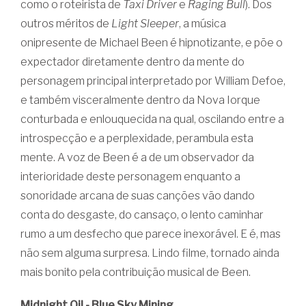
como o roteirista de
Taxi Driver
e
Raging Bull
). Dos
outros méritos de
Light Sleeper
, a música
onipresente de Michael Been é hipnotizante, e põe o
expectador diretamente dentro da mente do
personagem principal interpretado por William Defoe,
e também visceralmente dentro da Nova Iorque
conturbada e enlouquecida na qual, oscilando entre a
introspecção e a perplexidade, perambula esta
mente. A voz de Been é a de um observador da
interioridade deste personagem enquanto a
sonoridade arcana de suas canções vão dando
conta do desgaste, do cansaço, o lento caminhar
rumo a um desfecho que parece inexorável. E é, mas
não sem alguma surpresa. Lindo filme, tornado ainda
mais bonito pela contribuição musical de Been.
Midnight Oil - Blue Sky Mining