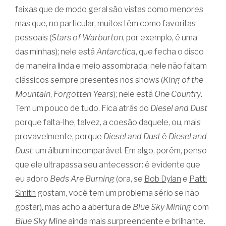
faixas que de modo geral são vistas como menores
mas que, no particular, muitos têm como favoritas
pessoais (
Stars of Warburton
, por exemplo, é uma
das minhas); nele está
Antarctica
, que fecha o disco
de maneira linda e meio assombrada; nele não faltam
clássicos sempre presentes nos shows (
King of the
Mountain
,
Forgotten Years
); nele está
One Country
.
Tem um pouco de tudo. Fica atrás do
Diesel and Dust
porque falta-lhe, talvez, a coesão daquele, ou, mais
provavelmente, porque
Diesel and Dust
é
Diesel and
Dust
: um álbum incomparável. Em algo, porém, penso
que ele ultrapassa seu antecessor: é evidente que
eu adoro
Beds Are Burning
(ora, se
Bob Dylan
e
Patti
Smith
gostam, você tem um problema sério se não
gostar), mas acho a abertura de
Blue Sky Mining
com
Blue Sky Mine
ainda mais surpreendente e brilhante.