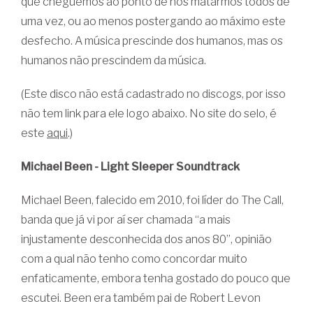
que cheguemos ao ponto de nos matarmos todos de
uma vez, ou ao menos postergando ao máximo este
desfecho. A música prescinde dos humanos, mas os
humanos não prescindem da música.
(Este disco não está cadastrado no discogs, por isso
não tem link para ele logo abaixo. No site do selo, é
este
aqui
.)
Michael Been - Light Sleeper Soundtrack
Michael Been, falecido em 2010, foi líder do The Call,
banda que já vi por aí ser chamada “a mais
injustamente desconhecida dos anos 80”, opinião
com a qual não tenho como concordar muito
enfaticamente, embora tenha gostado do pouco que
escutei. Been era também pai de Robert Levon