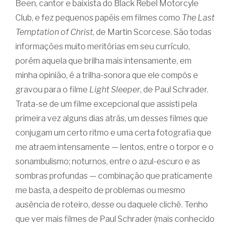
Been, cantor e baixista do Black Rebel Motorcyle
Club, e fez pequenos papéis em filmes como
The Last
Temptation of Christ
, de Martin Scorcese. São todas
informações muito meritórias em seu currículo,
porém aquela que brilha mais intensamente, em
minha opinião, é a trilha-sonora que ele compôs e
gravou para o filme
Light Sleeper
, de Paul Schrader.
Trata-se de um filme excepcional que assisti pela
primeira vez alguns dias atrás, um desses filmes que
conjugam um certo ritmo e uma certa fotografia que
me atraem intensamente — lentos, entre o torpor e o
sonambulismo; noturnos, entre o azul-escuro e as
sombras profundas — combinação que praticamente
me basta, a despeito de problemas ou mesmo
ausência de roteiro, desse ou daquele clichê. Tenho
que ver mais filmes de Paul Schrader (mais conhecido