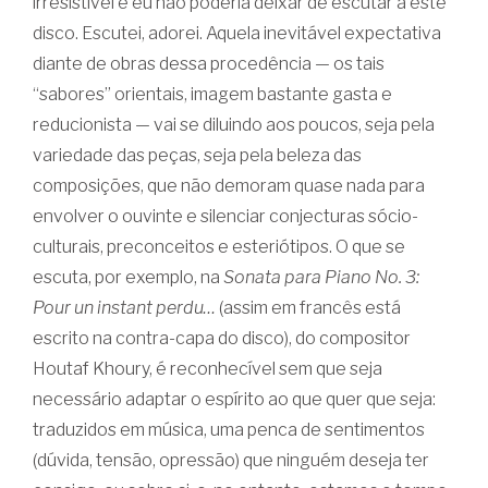
irresistível e eu não poderia deixar de escutar a este
disco. Escutei, adorei. Aquela inevitável expectativa
diante de obras dessa procedência — os tais
“sabores” orientais, imagem bastante gasta e
reducionista — vai se diluindo aos poucos, seja pela
variedade das peças, seja pela beleza das
composições, que não demoram quase nada para
envolver o ouvinte e silenciar conjecturas sócio-
culturais, preconceitos e esteriótipos. O que se
escuta, por exemplo, na
Sonata para Piano No. 3:
Pour un instant perdu…
(assim em francês está
escrito na contra-capa do disco), do compositor
Houtaf Khoury, é reconhecível sem que seja
necessário adaptar o espírito ao que quer que seja:
traduzidos em música, uma penca de sentimentos
(dúvida, tensão, opressão) que ninguém deseja ter