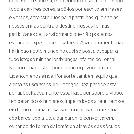
consigo, ou sobre si, e, no entanto, estamos o tempo
todo a dar-lhes cores, a pô-los por escrito em frases
e versos, a transferi-los para partituras, que são as
nossas armas contra o destino, nossas formas
particulares de transformar o que não podemos
evitar em experiência e catarse. Aparentemente não
há rincão neste mundo no qual se possa escapar a
tudo isto; se minhas lembranças infantis do Jornal
Nacional não estão por demais equivocadas, no
Líbano, menos ainda. Por sorte também aquilo que
anima as
Esquisses
, de Georges Bez, parece estar
por aí, equitativamente espalhado por sobre o globo,
temperando os humanos, impelindo-os a reunirem-se
em torno de uma mesa, sob tendas, sob a meia-luz
dos bares, sob a lua, a dançarem e conversarem,
evitando de forma sistemática através dos séculos