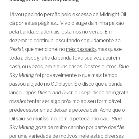
Já vou pedindo perdão pelo excesso de Midnight Oil
cá por estas páginas… Vivo o auge da minha paixão
pela banda, e, ademais, estamos no verão. Em
dezembro continuei escutando seguidamente ao
Resist
, que mencionei no
mês passado
, mas quase
toda a discografia da banda teve sua vez aqui em
casa, ou vezes, em alguns casos. Destes outros,
Blue
Sky Mining
foi provavelmente o que mais tempo
passou alojado no CD player. É o disco que a banda
lançou após
Diesel and Dust
, ou seja, disco de ingrata
missão: tentar ser algo próximo ao seu formidável
predecessor e não deixar a peteca cair. Acho que o
Oil saiu-se muitíssimo bem, a peteca não caiu.
Blue
Sky Mining
goza de muito carinho por parte dos fãs
por uma variedade de motivos: nele estão diversas