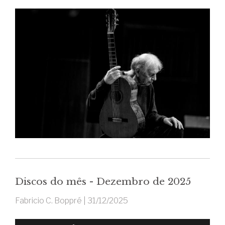
Discos do mês - Dezembro de 2025
Fabricio C. Boppré |
31/12/2025