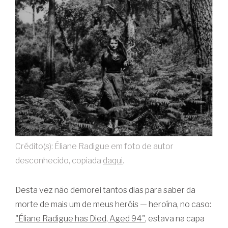
Crédito(s): Éliane Radigue em foto de autor
desconhecido, copiada
daqui
.
Desta vez não demorei tantos dias para saber da
morte de mais um de meus heróis — heroína, no caso:
"Éliane Radigue has Died, Aged 94"
, estava na capa