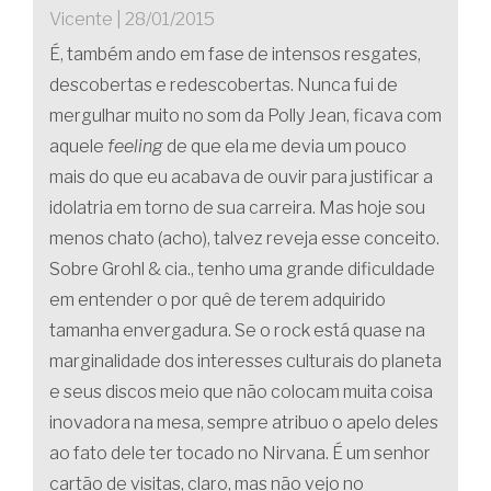
Vicente | 28/01/2015
É, também ando em fase de intensos resgates,
descobertas e redescobertas. Nunca fui de
mergulhar muito no som da Polly Jean, ficava com
aquele
feeling
de que ela me devia um pouco
mais do que eu acabava de ouvir para justificar a
idolatria em torno de sua carreira. Mas hoje sou
menos chato (acho), talvez reveja esse conceito.
Sobre Grohl & cia., tenho uma grande dificuldade
em entender o por quê de terem adquirido
tamanha envergadura. Se o rock está quase na
marginalidade dos interesses culturais do planeta
e seus discos meio que não colocam muita coisa
inovadora na mesa, sempre atribuo o apelo deles
ao fato dele ter tocado no Nirvana. É um senhor
cartão de visitas, claro, mas não vejo no