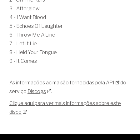
3 - Afterglow
4 - I Want Blood
5 - Echoes Of Laughter
6 - Throw Me A Line
7 - Let It Lie
8 - Held Your Tongue
9 - It Comes
As informações acima são fornecidas pela
API
do
serviço
Discogs
.
Clique aqui para ver mais informações sobre este
disco
.